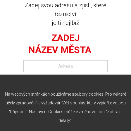
Zadej svou adresu a zjisti, které
řeznictví
je ti nejlbíž
ZADEJ
NÁZEV MĚSTA
Na webových stránkách používáme soubory cookies. Pro některé
účely zpracování je vyžadován Váš souhlas, který vyjádříte volbou
"Přijmout". Nastavení Cookies můžete změnit volbou "Zobrazit
detaily".
PROVOZUJE: RABBIT TRHOVÝ