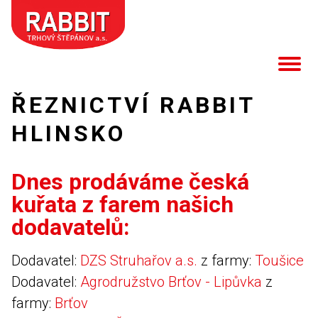
ŘEZNICTVÍ RABBIT
HLINSKO
Dnes prodáváme česká
kuřata z farem našich
dodavatelů:
Dodavatel:
DZS Struhařov a.s.
z farmy:
Toušice
Dodavatel:
Agrodružstvo Brťov - Lipůvka
z
farmy:
Brťov