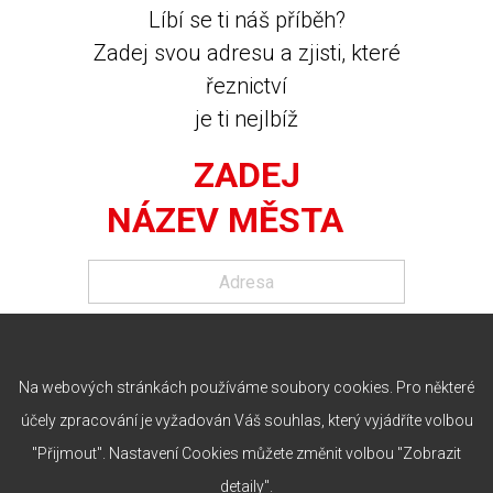
Líbí se ti náš příběh?
Zadej svou adresu a zjisti, které
řeznictví
je ti nejlbíž
ZADEJ
NÁZEV MĚSTA
Na webových stránkách používáme soubory cookies. Pro některé
účely zpracování je vyžadován Váš souhlas, který vyjádříte volbou
"Přijmout". Nastavení Cookies můžete změnit volbou "Zobrazit
detaily".