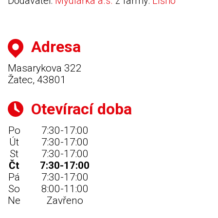
Dodavatel:
Mydlářka a.s.
z farmy:
Líšno
Adresa
Masarykova 322
Žatec, 43801
Otevírací doba
Po
7:30-17:00
Út
7:30-17:00
St
7:30-17:00
Čt
7:30-17:00
Pá
7:30-17:00
So
8:00-11:00
Ne
Zavřeno