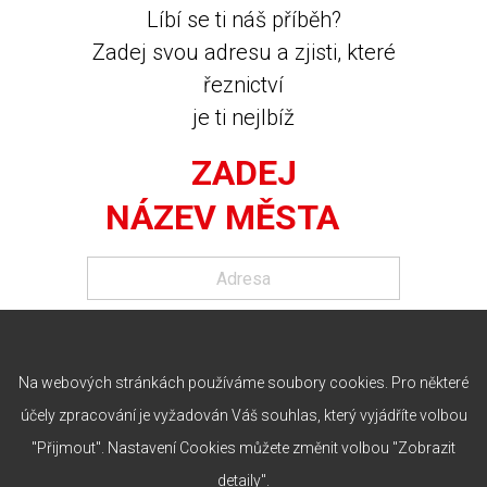
Líbí se ti náš příběh?
Zadej svou adresu a zjisti, které
řeznictví
je ti nejlbíž
ZADEJ
NÁZEV MĚSTA
Na webových stránkách používáme soubory cookies. Pro některé
účely zpracování je vyžadován Váš souhlas, který vyjádříte volbou
"Přijmout". Nastavení Cookies můžete změnit volbou "Zobrazit
detaily".